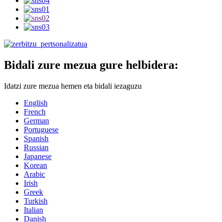
Bidali zure mezua gure helbidera:
Idatzi zure mezua hemen eta bidali iezaguzu
English
French
German
Portuguese
Spanish
Russian
Japanese
Korean
Arabic
Irish
Greek
Turkish
Italian
Danish