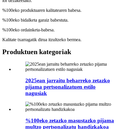
lor dezakeelako.
%100eko produktuaren kalitatearen babesa.
%100eko bidalketa garaiz babestuta.
%100eko ordainketa-babesa.
Kalitate txarragatik dirua itzultzeko bermea.
Produktuen kategoriak
2025ean jarraitu beharreko zetazko
pijama pertsonalizatuen estilo
nagusiak
%100eko zetazko masustazko pijama
multzo pertsonalizatu handizkakoa