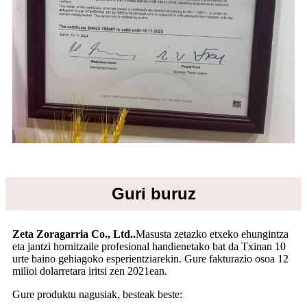
Guri buruz
Zeta Zoragarria Co., Ltd.
.
Masusta zetazko etxeko ehungintza
eta jantzi hornitzaile profesional handienetako bat da
Txinan 10
urte baino gehiagoko esperientziarekin. Gure fakturazio osoa 12
milioi dolarretara iritsi zen 2021ean.
Gure produktu nagusiak, besteak beste: