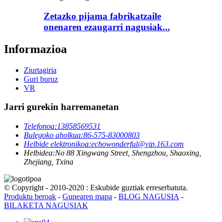
Zetazko pijama fabrikatzaile
onenaren ezaugarri nagusiak...
Informazioa
Ziurtagiria
Guri buruz
VR
Jarri gurekin harremanetan
Telefonoa:
13858569531
Bulegoko aholkua:
86-575-83000803
Helbide elektronikoa:
echowonderful@vip.163.com
Helbidea:
No 88 Xingwang Street, Shengzhou, Shaoxing,
Zhejiang, Txina
© Copyright - 2010-2020 : Eskubide guztiak erreserbatuta.
Produktu beroak
-
Gunearen mapa
-
BLOG NAGUSIA
-
BILAKETA NAGUSIAK