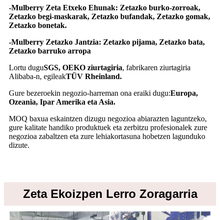
-Mulberry Zeta Etxeko Ehunak: Zetazko burko-zorroak,
Zetazko begi-maskarak, Zetazko bufandak, Zetazko gomak,
Zetazko bonetak.
-Mulberry Zetazko Jantzia: Zetazko pijama, Zetazko bata,
Zetazko barruko arropa
Lortu dugu
SGS, OEKO ziurtagiria
, fabrikaren ziurtagiria
Alibaba-n, egileak
TÜV Rheinland.
Gure bezeroekin negozio-harreman ona eraiki dugu:
Europa,
Ozeania, Ipar Amerika eta Asia.
MOQ baxua eskaintzen dizugu negozioa abiarazten laguntzeko,
gure kalitate handiko produktuek eta zerbitzu profesionalek zure
negozioa zabaltzen eta zure lehiakortasuna hobetzen lagunduko
dizute.
Zeta Ekoizpen Lerro Zoragarria