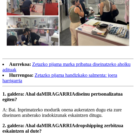
Aurrekoa:
Zetazko pijama marka pribatua diseinatzeko aholku
adituak
Hurrengoa:
Zetazko pijama handizkako salmenta: joera
harrigarria
1. galdera: Ahal da
MIRAGARRIA
diseinu pertsonalizatua
egiten?
A: Bai. Inprimatzeko modurik onena aukeratzen dugu eta zure
diseinuen araberako iradokizunak eskaintzen ditugu.
2. galdera: Ahal da
MIRAGARRIA
dropshipping zerbitzua
eskaintzen al dute?