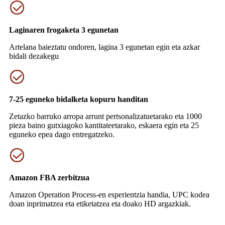
Laginaren frogaketa 3 egunetan
Artelana baieztatu ondoren, lagina 3 egunetan egin eta azkar
bidali dezakegu
7-25 eguneko bidalketa kopuru handitan
Zetazko barruko arropa arrunt pertsonalizatuetarako eta 1000
pieza baino gutxiagoko kantitateetarako, eskaera egin eta 25
eguneko epea dago entregatzeko.
Amazon FBA zerbitzua
Amazon Operation Process-en esperientzia handia, UPC kodea
doan inprimatzea eta etiketatzea eta doako HD argazkiak.