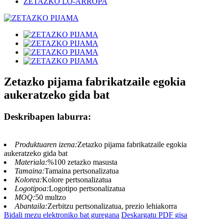
ZETAZKO LO-ARROPA
Zetazko pijama fabrikatzaile egokia
aukeratzeko gida bat
Deskribapen laburra:
Produktuaren izena:
Zetazko pijama fabrikatzaile egokia
aukeratzeko gida bat
Materiala:
%100 zetazko masusta
Tamaina:
Tamaina pertsonalizatua
Kolorea:
Kolore pertsonalizatua
Logotipoa:
Logotipo pertsonalizatua
MOQ:
50 multzo
Abantaila:
Zerbitzu pertsonalizatua, prezio lehiakorra
Bidali mezu elektroniko bat guregana
Deskargatu PDF gisa