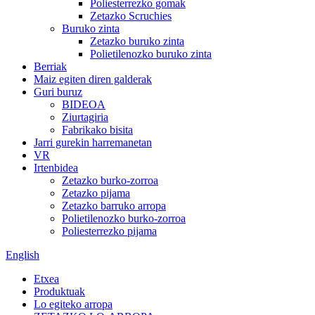
Poliesterrezko gomak
Zetazko Scruchies
Buruko zinta
Zetazko buruko zinta
Polietilenozko buruko zinta
Berriak
Maiz egiten diren galderak
Guri buruz
BIDEOA
Ziurtagiria
Fabrikako bisita
Jarri gurekin harremanetan
VR
Irtenbidea
Zetazko burko-zorroa
Zetazko pijama
Zetazko barruko arropa
Polietilenozko burko-zorroa
Poliesterrezko pijama
English
Etxea
Produktuak
Lo egiteko arropa