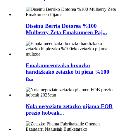
Diseinu Berria Dotorea %100
Mulberry Zeta Emakumeen Paj...
Emakumeentzako luxuzko
handizkako zetazko bi pieza %100
p...
Nola negoziatu zetazko pijama FOB
prezio hobeak...