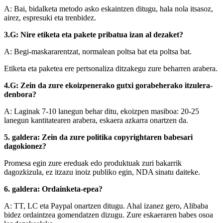
A: Bai, bidalketa metodo asko eskaintzen ditugu, hala nola itsasoz,
airez, espresuki eta trenbidez.
3.G: Nire etiketa eta pakete pribatua izan al dezaket?
A: Begi-maskararentzat, normalean poltsa bat eta poltsa bat.
Etiketa eta paketea ere pertsonaliza ditzakegu zure beharren arabera.
4.G: Zein da zure ekoizpenerako gutxi gorabeherako itzulera-
denbora?
A: Laginak 7-10 lanegun behar ditu, ekoizpen masiboa: 20-25
lanegun kantitatearen arabera, eskaera azkarra onartzen da.
5. galdera: Zein da zure politika copyrightaren babesari
dagokionez?
Promesa egin zure ereduak edo produktuak zuri bakarrik
dagozkizula, ez itzazu inoiz publiko egin, NDA sinatu daiteke.
6. galdera: Ordainketa-epea?
A: TT, LC eta Paypal onartzen ditugu. Ahal izanez gero, Alibaba
bidez ordaintzea gomendatzen dizugu. Zure eskaeraren babes osoa