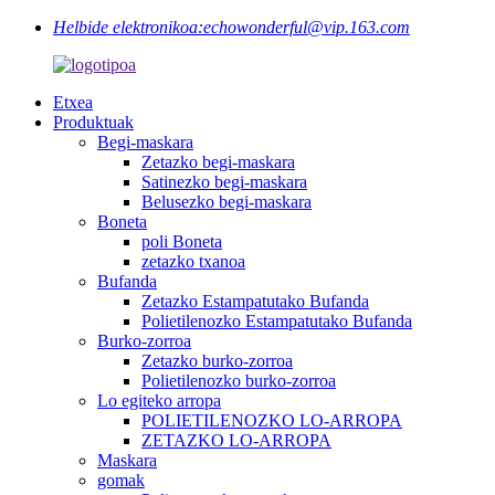
Helbide elektronikoa:
echowonderful@vip.163.com
Etxea
Produktuak
Begi-maskara
Zetazko begi-maskara
Satinezko begi-maskara
Belusezko begi-maskara
Boneta
poli Boneta
zetazko txanoa
Bufanda
Zetazko Estampatutako Bufanda
Polietilenozko Estampatutako Bufanda
Burko-zorroa
Zetazko burko-zorroa
Polietilenozko burko-zorroa
Lo egiteko arropa
POLIETILENOZKO LO-ARROPA
ZETAZKO LO-ARROPA
Maskara
gomak