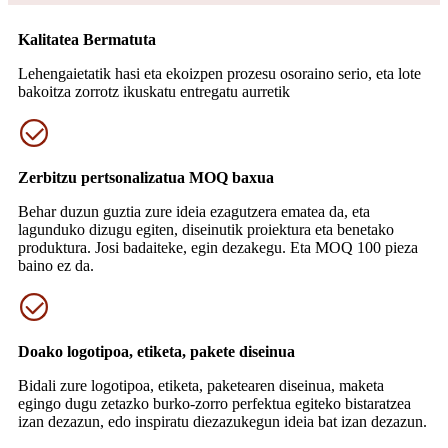
Kalitatea Bermatuta
Lehengaietatik hasi eta ekoizpen prozesu osoraino serio, eta lote
bakoitza zorrotz ikuskatu entregatu aurretik
Zerbitzu pertsonalizatua MOQ baxua
Behar duzun guztia zure ideia ezagutzera ematea da, eta
lagunduko dizugu egiten, diseinutik proiektura eta benetako
produktura. Josi badaiteke, egin dezakegu. Eta MOQ 100 pieza
baino ez da.
Doako logotipoa, etiketa, pakete diseinua
Bidali zure logotipoa, etiketa, paketearen diseinua, maketa
egingo dugu zetazko burko-zorro perfektua egiteko bistaratzea
izan dezazun, edo inspiratu diezazukegun ideia bat izan dezazun.