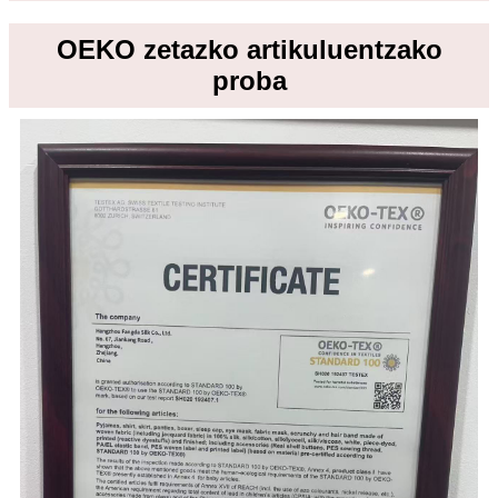
OEKO zetazko artikuluentzako
proba